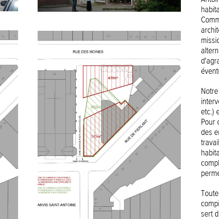
habita
Commu
archit
missio
alter
d'agr
évent
Notre
interv
etc.)
Pour 
des e
trava
habita
compl
permet
Toute
compi
sert 