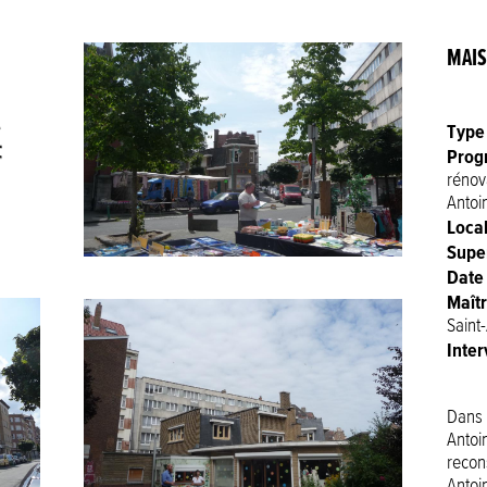
MAIS
Type
Prog
rénov
Antoi
Local
Super
Date
Maît
Saint
Inte
Dans 
Antoin
recon
Antoi