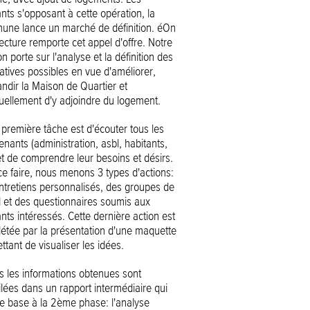
nts s'opposant à cette opération, la
ne lance un marché de définition. éOn
ecture remporte cet appel d'offre. Notre
n porte sur l'analyse et la définition des
natives possibles en vue d'améliorer,
andir la Maison de Quartier et
uellement d'y adjoindre du logement.
 première tâche est d'écouter tous les
enants (administration, asbl, habitants,
 et de comprendre leur besoins et désirs.
ce faire, nous menons 3 types d'actions:
ntretiens personnalisés, des groupes de
il et des questionnaires soumis aux
nts intéressés. Cette dernière action est
étée par la présentation d'une maquette
tant de visualiser les idées.
s les informations obtenues sont
lées dans un rapport intermédiaire qui
de base à la 2ème phase: l'analyse