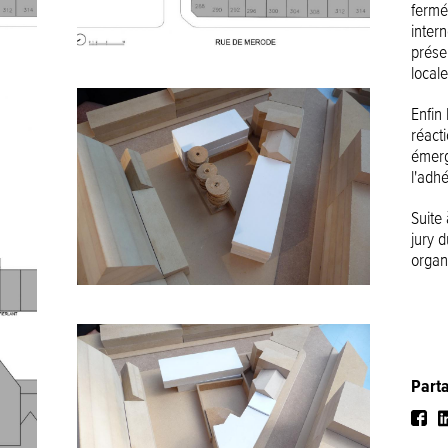
fermé
intern
prése
local
Enfin
réacti
émerg
l'adh
Suite
jury d
organ
Part