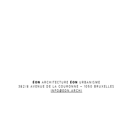
ÉON
ÉON
ARCHITECTURE
URBANISME
382/8 AVENUE DE LA COURONNE – 1050 BRUXELLES
INFO@EON.ARCHI
ACTUALITÉS SUR FACEBOOK