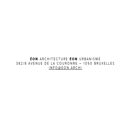
ÉON
ÉON
ARCHITECTURE
URBANISME
382/8 AVENUE DE LA COURONNE – 1050 BRUXELLES
INFO@EON.ARCHI
ACTUALITÉS SUR FACEBOOK