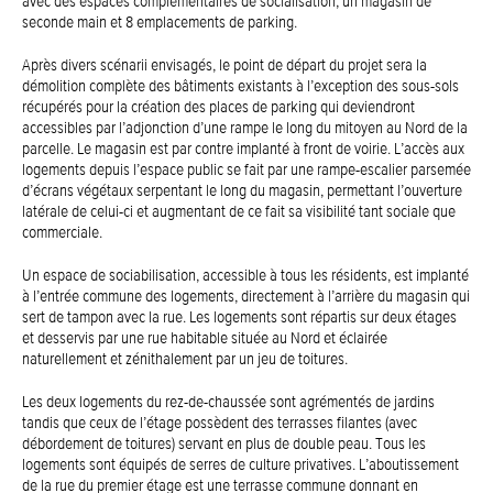
avec des espaces complémentaires de socialisation, un magasin de
seconde main et 8 emplacements de parking.
Après divers scénarii envisagés, le point de départ du projet sera la
démolition complète des bâtiments existants à l’exception des sous-sols
récupérés pour la création des places de parking qui deviendront
accessibles par l’adjonction d’une rampe le long du mitoyen au Nord de la
parcelle. Le magasin est par contre implanté à front de voirie. L’accès aux
logements depuis l’espace public se fait par une rampe-escalier parsemée
d’écrans végétaux serpentant le long du magasin, permettant l’ouverture
latérale de celui-ci et augmentant de ce fait sa visibilité tant sociale que
commerciale.
Un espace de sociabilisation, accessible à tous les résidents, est implanté
à l’entrée commune des logements, directement à l’arrière du magasin qui
sert de tampon avec la rue. Les logements sont répartis sur deux étages
et desservis par une rue habitable située au Nord et éclairée
naturellement et zénithalement par un jeu de toitures.
Les deux logements du rez-de-chaussée sont agrémentés de jardins
tandis que ceux de l’étage possèdent des terrasses filantes (avec
débordement de toitures) servant en plus de double peau. Tous les
logements sont équipés de serres de culture privatives. L’aboutissement
de la rue du premier étage est une terrasse commune donnant en